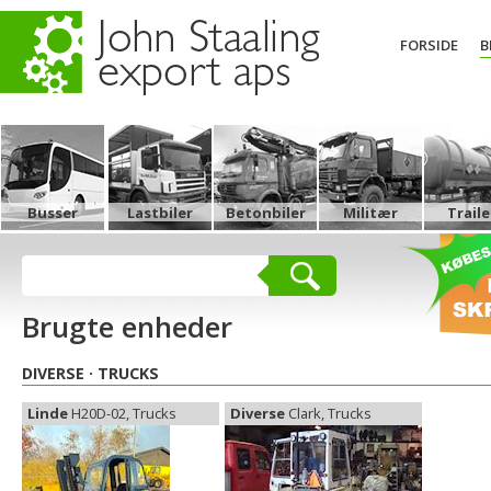
FORSIDE
B
Busser
Lastbiler
Betonbiler
Militær
Traile
Brugte enheder
DIVERSE
TRUCKS
Linde
H20D-02, Trucks
Diverse
Clark, Trucks