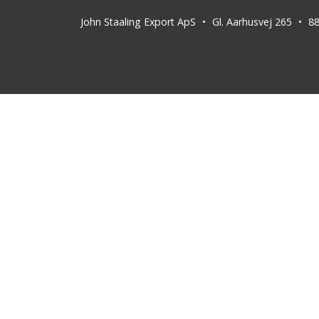
John Staaling Export ApS
Gl. Aarhusvej 265
8