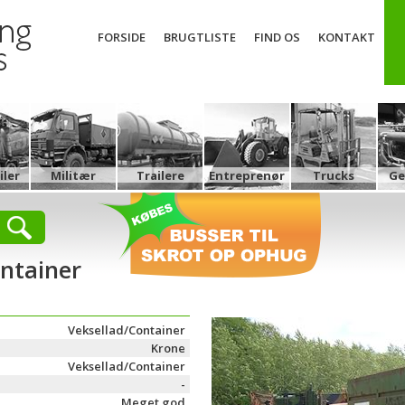
FORSIDE
BRUGTLISTE
FIND OS
KONTAKT
ler
Militær
Trailere
Entreprenør
Trucks
Ge
ntainer
Veksellad/Container
Krone
Veksellad/Container
-
Meget god