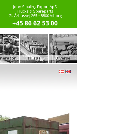
John Staaling Export ApS
Trucks & Spareparts
Gl. Århusvej 265 • 8800 Viborg
+45 86 62 53 00
nerator
Til søs
Diverse