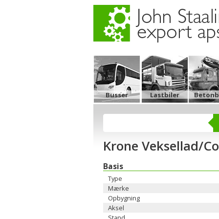
Busser
Lastbiler
Betonbi
Krone Veksellad/Co
Basis
Type
Mærke
Opbygning
Aksel
Stand