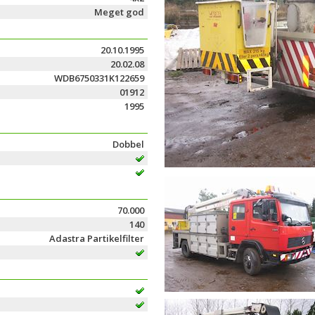
Meget god
20.10.1995
20.02.08
WDB6750331K122659
01912
1995
Dobbel
70.000
140
Adastra Partikelfilter