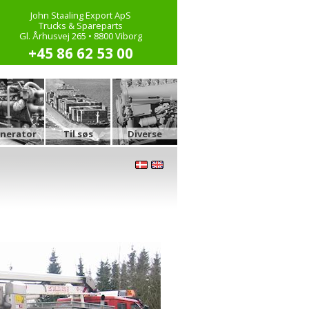
John Staaling Export ApS
Trucks & Spareparts
Gl. Århusvej 265 • 8800 Viborg
+45 86 62 53 00
nerator
Til søs
Diverse