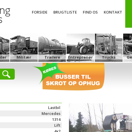
FORSIDE
BRUGTLISTE
FIND OS
KONTAKT
ler
Militær
Trailere
Entreprenør
Trucks
Ge
Lastbil
Mercedes
1314
Lift
4x2