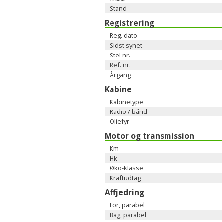
Stand
Registrering
Reg. dato
Sidst synet
Stel nr.
Ref. nr.
Årgang
Kabine
Kabinetype
Radio / bånd
Oliefyr
Motor og transmission
Km
Hk
Øko-klasse
Kraftudtag
Affjedring
For, parabel
Bag, parabel