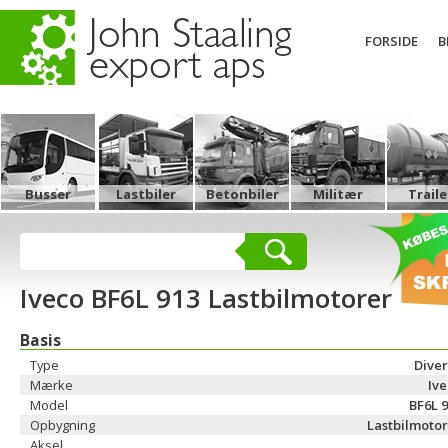
FORSIDE
B
Busser
Lastbiler
Betonbiler
Militær
Traile
Iveco BF6L 913 Lastbilmotorer
Basis
Type
Dive
Mærke
Iv
Model
BF6L 
Opbygning
Lastbilmoto
Aksel