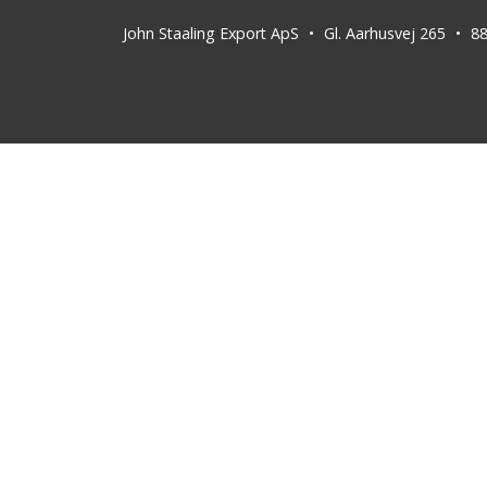
John Staaling Export ApS
Gl. Aarhusvej 265
8