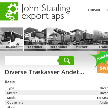
FORSIDE
B
Busser
Lastbiler
Betonbiler
Militær
Traile
Diverse Trækasser Andet…
Basis
Type
Dive
Mærke
Dive
Model
Trækass
Opbygning
Ande
Aksel