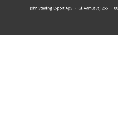
John Staaling Export ApS
Gl. Aarhusvej 265
8