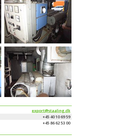
export@staaling.dk
+45 40 10 69 59
+45 86 62 53 00