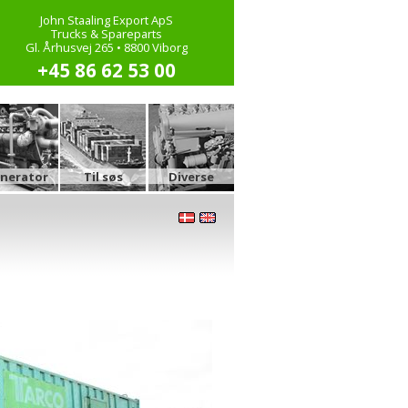
John Staaling Export ApS
Trucks & Spareparts
Gl. Århusvej 265 • 8800 Viborg
+45 86 62 53 00
nerator
Til søs
Diverse