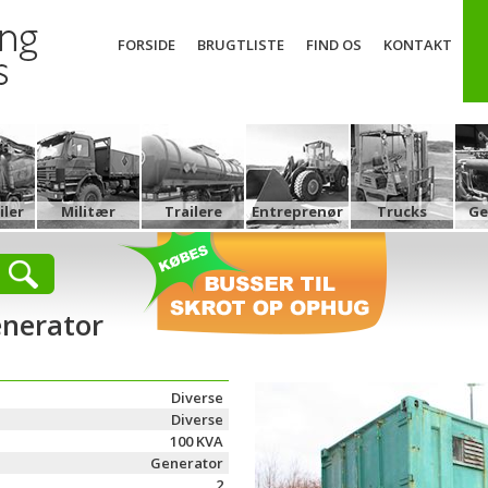
FORSIDE
BRUGTLISTE
FIND OS
KONTAKT
ler
Militær
Trailere
Entreprenør
Trucks
Ge
enerator
Diverse
Diverse
100 KVA
Generator
2