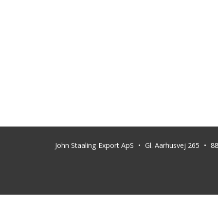
John Staaling Export ApS
Gl. Aarhusvej 265
8