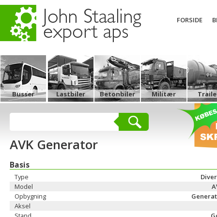
FORSIDE
B
Busser
Lastbiler
Betonbiler
Militær
Traile
AVK Generator
Basis
Type
Dive
Model
A
Opbygning
Generat
Aksel
Stand
G